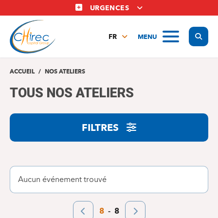
Aller
URGENCES
au
contenu
Display
MENU
principal
FR
NL
EN
ACCUEIL
NOS ATELIERS
TOUS NOS ATELIERS
FILTRES
Aucun événement trouvé
Pagination
Page
8
Dernière
8
Page
last