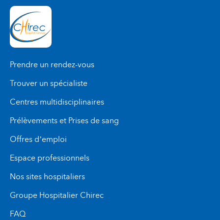
Le patient entre ensuite en contact avec un
membre de ce service afin d'analyser sa
situation et de planifier son séjour hospitalier de
façon claire et sereine.
Prendre un rendez-vous
Trouver un spécialiste
Centres multidisciplinaires
Prélèvements et Prises de sang
Offres d’emploi
Espace professionnels
Nos sites hospitaliers
Groupe Hospitalier Chirec
FAQ