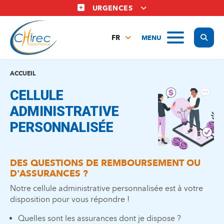
Aller
URGENCES
au
contenu
Display
MENU
principal
FR
NL
EN
ACCUEIL
CELLULE
ADMINISTRATIVE
PERSONNALISÉE
DES QUESTIONS DE REMBOURSEMENT OU
D'ASSURANCES ?
Notre cellule administrative personnalisée est à votre
disposition pour vous répondre !
Quelles sont les assurances dont je dispose ?