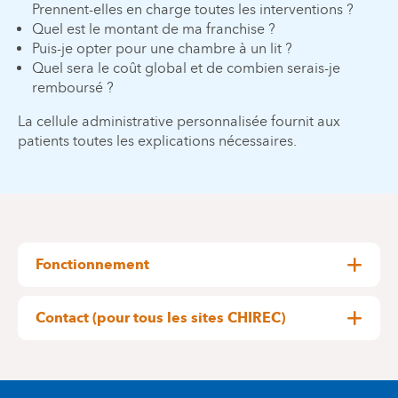
Prennent-elles en charge toutes les interventions ?
Quel est le montant de ma franchise ?
Puis-je opter pour une chambre à un lit ?
Quel sera le coût global et de combien serais-je
remboursé ?
La cellule administrative personnalisée fournit aux
patients toutes les explications nécessaires.
Fonctionnement
Le médecin en charge du patient est invité à
l'informer de l'existence de la cellule
Contact (pour tous les sites CHIREC)
administrative personnalisée.
Tél. : 02/434.40.43 ou 02/434.40.41
Il peut dès lors se concentrer sur les faits
e-mail :
cap.delta@chirec.be
purement médicaux sans s'encombrer des
formalités administratives.