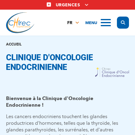
Aller
URGENCES
au
contenu
Display
MENU
principal
FR
NL
EN
ACCUEIL
CLINIQUE D'ONCOLOGIE
ENDOCRINIENNE
Bienvenue à la Clinique d'Oncologie
Endocrinienne !
Les cancers endocriniens touchent les glandes
productrices d'hormones, telles que la thyroïde, les
glandes parathyroïdes, les surrénales, et d'autres