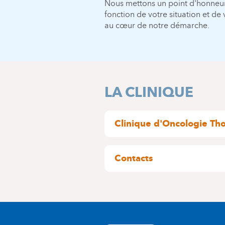
Nous mettons un point d'honneur
fonction de votre situation et de 
au cœur de notre démarche.
LA CLINIQUE
Clinique d'Oncologie Th
Coordinateur : Dr Christop
Contacts
La devise de la Clinique d’Onc
expertise, les meilleurs traite
Hôpital Delta :
de la cage thoracique. Le canc
nombreuses études ciblant le 
Prise en charge d’une lésio
progrès dans les nouveaux tra
- Infirmière coordinatrice :
Consultations
Le projet personnalisé de soins