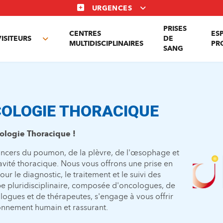
URGENCES
PRISES
CENTRES
ES
VISITEURS
DE
Toggle
MULTIDISCIPLINAIRES
PR
SANG
nu
submenu
COLOGIE THORACIQUE
ologie Thoracique !
cancers du poumon, de la plèvre, de l'œsophage et
avité thoracique. Nous vous offrons une prise en
r le diagnostic, le traitement et le suivi des
e pluridisciplinaire, composée d'oncologues, de
logues et de thérapeutes, s'engage à vous offrir
ronnement humain et rassurant.