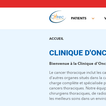
Aller
au
contenu
principal
PATIENTS
Toggle
subme
ACCUEIL
CLINIQUE D'ON
Bienvenue à la Clinique d'Onc
Le cancer thoracique inclut les 
d'autres organes situés dans la c
charge complète et spécialisée pou
cancers thoraciques. Notre équip
chirurgiens thoraciques, de radio
les meilleurs soins dans un envi