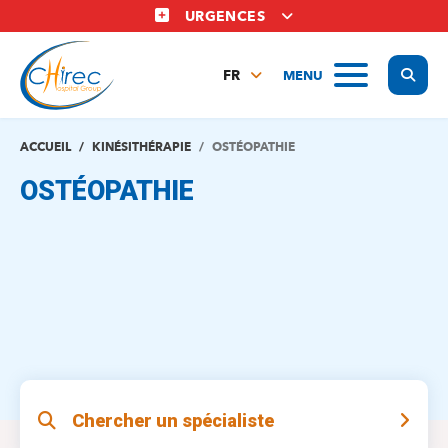
Aller
URGENCES
au
contenu
Display
MENU
principal
FR
NL
EN
ACCUEIL
KINÉSITHÉRAPIE
OSTÉOPATHIE
OSTÉOPATHIE
Chercher un spécialiste