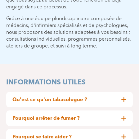
engagé dans ce processus.
Grâce à une équipe pluridisciplinaire composée de
médecins, d’infirmiers spécialisés et de psychologues,
nous proposons des solutions adaptées à vos besoins :
consultations individuelles, programmes personnalisés,
ateliers de groupe, et suivi à long terme.
INFORMATIONS UTILES
Qu'est ce qu'un tabacologue ?
Il s’agit d’un médecin, d’un psychologue, d’un(e)
infirmièr(e), d’une sage-femme ou d’un
Pourquoi arrêter de fumer ?
kinésithérapeute qui a suivi une formation
Les bénéfices sont rapides et nombreux. Après la
spécialisée dans les méfaits du tabac et dans les
dernière cigarette :
Pourquoi se faire aider ?
moyens d’aider le fumeur à arrêter de fumer.