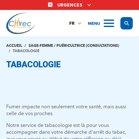
Aller
URGENCES
au
contenu
Display
MENU
principal
FR
NL
EN
ACCUEIL
SAGE-FEMME / PUÉRICULTRICE (CONSULTATIONS)
TABACOLOGIE
TABACOLOGIE
Fumer impacte non seulement votre santé, mais aussi
celle de vos proches.
Notre service de tabacologie est là pour vous
accompagner dans votre démarche d’arrêt du tabac,
que vous soyez au début de votre réflexion ou déjà