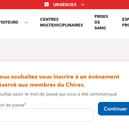
URGENCES
PRISES
CENTRES
ES
VISITEURS
DE
Toggle
MULTIDISCIPLINAIRES
PR
SANG
nu
submenu
ous souhaitez vous inscrire à un événement
éservé aux membres du Chirec.
euillez saisir le mot de passe qui vous a été communiqué.
ot de passe
Continuer