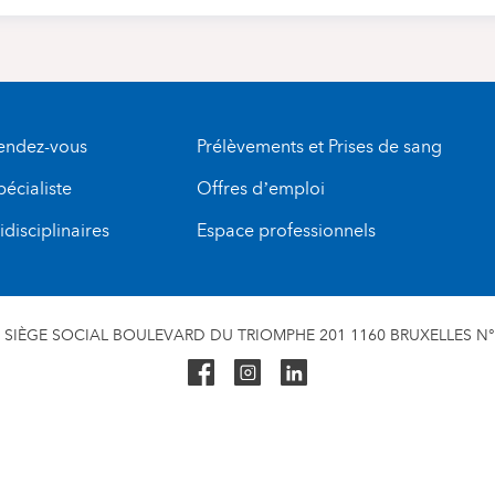
rendez-vous
Prélèvements et Prises de sang
pécialiste
Offres d’emploi
disciplinaires
Espace professionnels
SIÈGE SOCIAL BOULEVARD DU TRIOMPHE 201 1160 BRUXELLES N° 