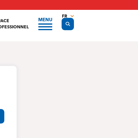
FR
MENU
PACE
Display the search form
NL
OFESSIONNEL
EN