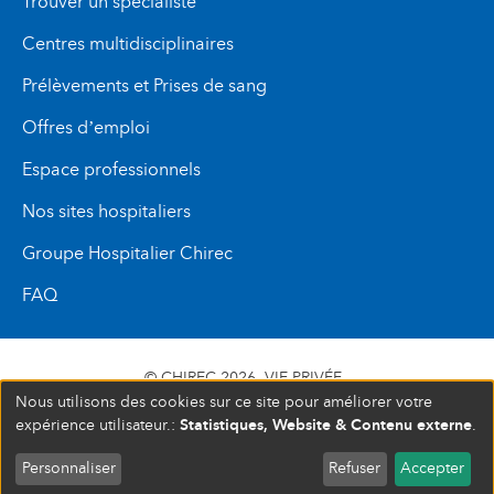
Trouver un spécialiste
Centres multidisciplinaires
Prélèvements et Prises de sang
Offres d’emploi
Espace professionnels
Nos sites hospitaliers
Groupe Hospitalier Chirec
FAQ
© CHIREC 2026
VIE PRIVÉE
Nous utilisons des cookies sur ce site pour améliorer votre
SIÈGE SOCIAL BOULEVARD DU TRIOMPHE 201 1160
Statistiques, Website & Contenu externe
expérience utilisateur.:
.
BRUXELLES N° D’ENTREPRISE : 472 937 059
COMPLET
FERMÉ
Personnaliser
Refuser
Accepter