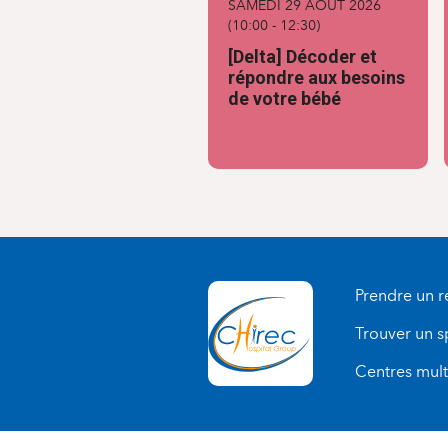
SAMEDI 29 AOÛT 2026
(
10:00
-
12:30
)
[Delta] Décoder et
répondre aux besoins
de votre bébé
Prendre un 
Trouver un s
Centres multi