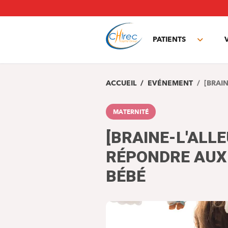
Aller
au
contenu
principal
PATIENTS
Toggle
subme
ACCUEIL
EVÉNEMENT
[BRAI
MATERNITÉ
[BRAINE-L'ALL
RÉPONDRE AUX 
BÉBÉ