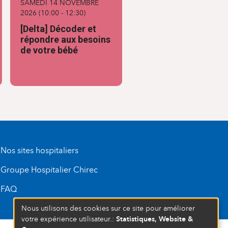
SAMEDI 14 NOVEMBRE
2026
(
10:00
-
12:30
)
[Delta] Décoder et
répondre aux besoins
de votre bébé
Nos sites hospitaliers
Groupe Hospitalier Chirec
FAQ
Nous utilisons des cookies sur ce site pour améliorer
Statistiques, Website &
votre expérience utilisateur.: