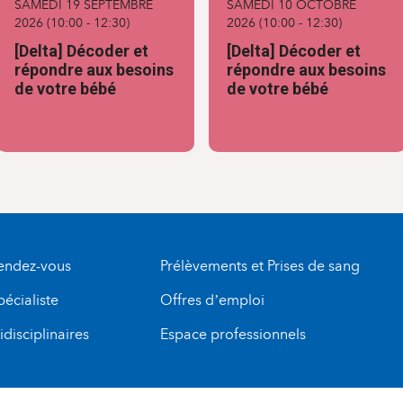
SAMEDI 19 SEPTEMBRE
SAMEDI 10 OCTOBRE
2026
(
10:00
-
12:30
)
2026
(
10:00
-
12:30
)
[Delta] Décoder et
[Delta] Décoder et
répondre aux besoins
répondre aux besoins
de votre bébé
de votre bébé
rendez-vous
Prélèvements et Prises de sang
pécialiste
Offres d’emploi
disciplinaires
Espace professionnels