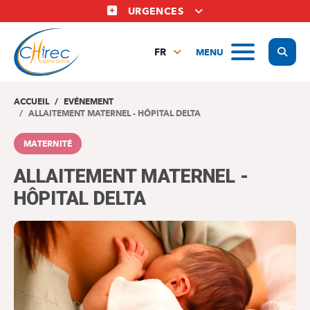
Aller
URGENCES
au
contenu
Display
MENU
principal
FR
NL
EN
ACCUEIL
EVÉNEMENT
ALLAITEMENT MATERNEL - HÔPITAL DELTA
MATERNITÉ
ALLAITEMENT MATERNEL -
HÔPITAL DELTA