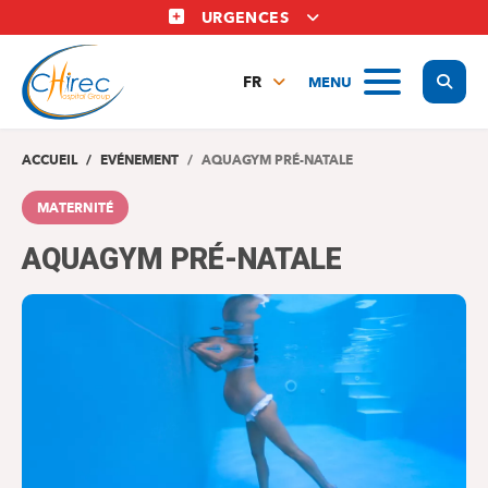
Aller
URGENCES
au
contenu
Display
MENU
principal
FR
NL
EN
ACCUEIL
EVÉNEMENT
AQUAGYM PRÉ-NATALE
MATERNITÉ
AQUAGYM PRÉ-NATALE