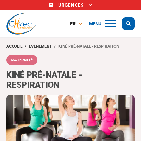
Aller
URGENCES
au
contenu
Display
MENU
principal
FR
NL
EN
ACCUEIL
EVÉNEMENT
KINÉ PRÉ-NATALE - RESPIRATION
MATERNITÉ
KINÉ PRÉ-NATALE -
RESPIRATION