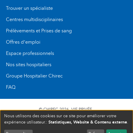
Trouver un spécialiste
Centres multidisciplinaires
Prélèvements et Prises de sang
Offres d’emploi
Espace professionnels
Nos sites hospitaliers
Groupe Hospitalier Chirec
FAQ
© CHIREC 2026
VIE PRIVÉE
Nous utilisons des cookies sur ce site pour améliorer votre
SIÈGE SOCIAL BOULEVARD DU TRIOMPHE 201 1160
Statistiques, Website & Contenu externe
expérience utilisateur.:
.
BRUXELLES N° D’ENTREPRISE : 472 937 059
COMPLET
FERMÉ