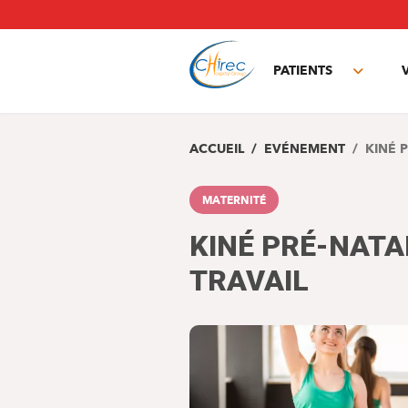
Aller
au
contenu
principal
PATIENTS
Toggle
subme
ACCUEIL
EVÉNEMENT
KINÉ 
MATERNITÉ
KINÉ PRÉ-NATA
TRAVAIL