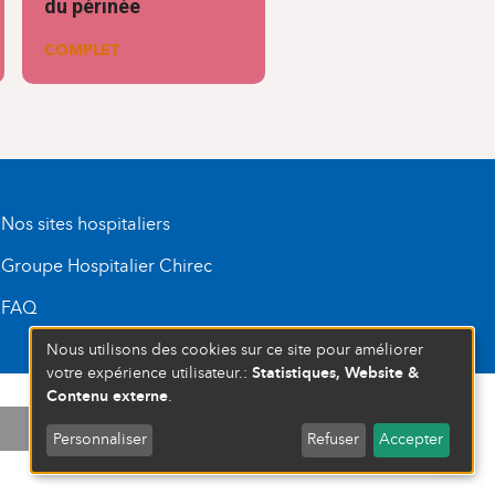
du périnée
COMPLET
Nos sites hospitaliers
Groupe Hospitalier Chirec
FAQ
Nous utilisons des cookies sur ce site pour améliorer
Statistiques, Website &
votre expérience utilisateur.:
Contenu externe
.
D’ENTREPRISE : 472 937 059
COMPLET
FERMÉ
Personnaliser
Refuser
Accepter