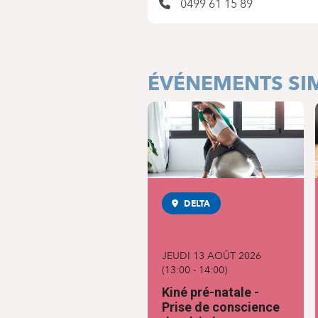
0499 61 15 89
ÉVÉNEMENTS SIM
DELTA
MATERNITÉ
JEUDI 13 AOÛT 2026
(
13:00
-
14:00
)
Kiné pré-natale -
Prise de conscience