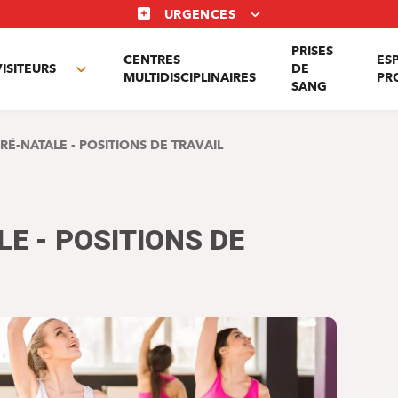
URGENCES
PRISES
CENTRES
ES
VISITEURS
DE
Toggle
MULTIDISCIPLINAIRES
PR
SANG
nu
submenu
PRÉ-NATALE - POSITIONS DE TRAVAIL
LE - POSITIONS DE