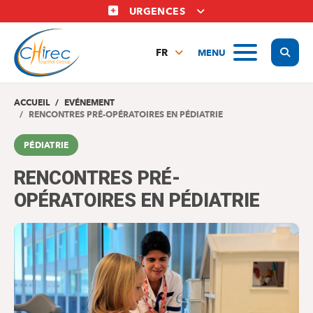
Aller
URGENCES
au
contenu
Display
MENU
principal
FR
NL
EN
ACCUEIL
EVÉNEMENT
RENCONTRES PRÉ-OPÉRATOIRES EN PÉDIATRIE
PÉDIATRIE
RENCONTRES PRÉ-
OPÉRATOIRES EN PÉDIATRIE