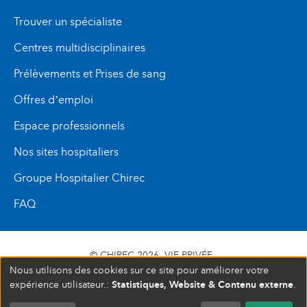
Trouver un spécialiste
Centres multidisciplinaires
Prélèvements et Prises de sang
Offres d’emploi
Espace professionnels
Nos sites hospitaliers
Groupe Hospitalier Chirec
FAQ
© CHIREC 2026
VIE PRIVÉE
Nous utilisons des cookies sur ce site pour améliorer votre
SIÈGE SOCIAL BOULEVARD DU TRIOMPHE 201 1160
Statistiques, Website & Contenu externe
expérience utilisateur.:
.
BRUXELLES N° D’ENTREPRISE : 472 937 059
COMPLET
FERMÉ