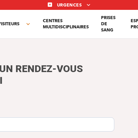
URGENCES
PRISES
CENTRES
ES
VISITEURS
DE
Toggle
MULTIDISCIPLINAIRES
PR
SANG
nu
submenu
'UN RENDEZ-VOUS
I