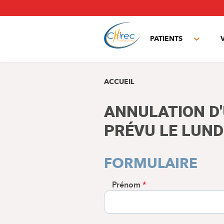
Aller
au
contenu
principal
PATIENTS
Toggle
subme
ACCUEIL
ANNULATION D
PRÉVU LE LUND
FORMULAIRE
Prénom