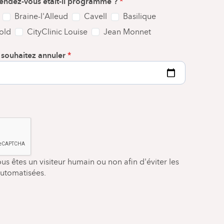
 rendez-vous était-il programmé ?
*
Braine-l'Alleud
Cavell
Basilique
old
CityClinic Louise
Jean Monnet
souhaitez annuler
vous êtes un visiteur humain ou non afin d'éviter les
automatisées.