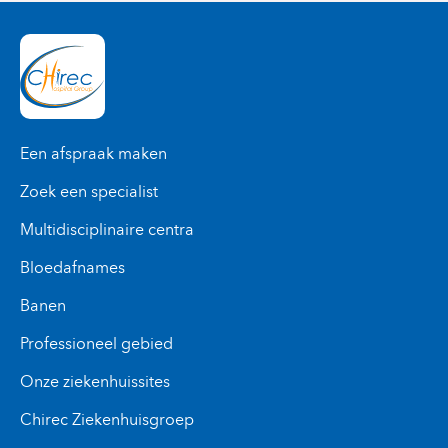
psychiatrie/neuropsychologie,
algologie/pijnkliniek, slaaplaboratorium)
Oncologie (radiotherapie, oncologische
klinieken)
Oogheelkunde
Hoofd en nek (NKO, stomatologie,
tandheelkunde, cervico-maxillo-faciale
Een afspraak maken
chirurgie)
Zoek een specialist
Multidisciplinaire centra
Bloedafnames
Banen
Professioneel gebied
Onze ziekenhuissites
Chirec Ziekenhuisgroep