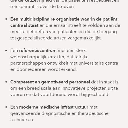
die de keuzevrijheid van de patiënten respecteert en
van de divisies, zijn gegroepeerd in afdelingen.
transparant is over de tarieven.
Clusters:
Een multidisciplinaire organisatie waarin de patiënt
centraal staat
en die ernaar streeft te voldoen aan de
Lokomotoriek:
meeste behoeften van patiënten en die de toegang
Orthopedie en traumatologie
tot gespecialiseerde artsen vergemakkelijkt.
Reumatologie
Fysische geneeskunde en revalidatie
referentiecentrum
Een
met een sterk
Fysiotherapie en Osteopathie
wetenschappelijk karakter, dat talrijke
Moeder/Kind:
partnerschappen ontwikkelt met universitaire centra
Materniteit
en door iedereen wordt erkend.
Neonatologie
Medisch Begeleide Voortplanting (MBV)
Competent en gemotiveerd personeel
dat in staat is
Pediatrie
om een breed scala aan innovatieve projecten uit te
Kinderpsychiatrie
voeren en dat voortdurend wordt bijgeschoold.
Genetica
Thoracaal en vasculair:
moderne medische infrastructuur
Een
met
Cardiologie
geavanceerde diagnostische en therapeutische
Pneumologie
technieken.
Thoracale chirurgie