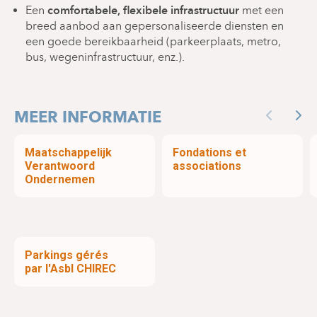
Vaatchirurgie
comfortabele, flexibele infrastructuur
Een
met een
Digestief:
breed aanbod aan gepersonaliseerde diensten en
Gastroenterologie
een goede bereikbaarheid (parkeerplaats, metro,
Heelkunde
bus, wegeninfrastructuur, enz.).
Maag-darmchirurgie
Gynaecologische chirurgie
Urologie
MEER INFORMATIE
Afdelingen:
Previous
Nex
Anesthesiologie
Maatschappelijk
Fondations et
Klinische biologie
Verantwoord
associations
Ondernemen
Geriatrie
Medische beeldvorming (radiologie, nucleaire
geneeskunde)
Acute geneeskunde ( spoedgevallen, intensieve
zorgen)
Parkings gérés
Metabolica ( inwendige geneeskunde,
par l'Asbl CHIREC
nefrologie/dialyse, endocrinologie)
Neurowetenschappen (neurologie,
neurochirurgie, neuropsychiatrie,