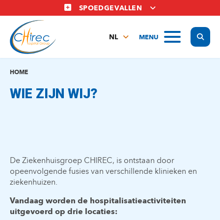
Overslaan
SPOEDGEVALLEN
en
naar
Display
MENU
de
NL
inhoud
FR
gaan
EN
HOME
WIE ZIJN WIJ?
De Ziekenhuisgroep CHIREC, is ontstaan door
opeenvolgende fusies van verschillende klinieken en
ziekenhuizen.
Vandaag worden de hospitalisatieactiviteiten
uitgevoerd op drie locaties: