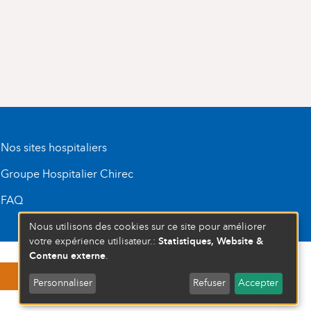
Nos sites hospitaliers
Groupe Hospitalier Chirec
FAQ
Nous utilisons des cookies sur ce site pour améliorer
Statistiques, Website &
votre expérience utilisateur.:
Contenu externe
.
D’ENTREPRISE : 472 937 059
S'INSCRIRE À UN ÉVÉNEMENT
COMPLET
FERMÉ
Personnaliser
Refuser
Accepter