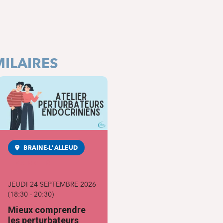
ILAIRES
BRAINE-L'ALLEUD
MATERNITÉ
JEUDI 24 SEPTEMBRE 2026
(
18:30
-
20:30
)
Mieux comprendre
les perturbateurs