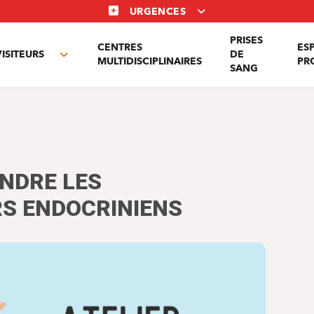
URGENCES
PRISES
CENTRES
ES
VISITEURS
DE
Toggle
MULTIDISCIPLINAIRES
PR
SANG
nu
submenu
NDRE LES
S ENDOCRINIENS