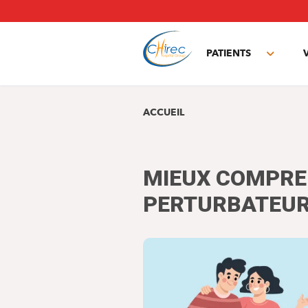
Aller
au
contenu
principal
PATIENTS
Toggle
subme
ACCUEIL
MIEUX COMPRE
PERTURBATEUR