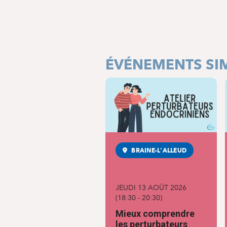
ÉVÉNEMENTS SIM
BRAINE-L'ALLEUD
MATERNITÉ
JEUDI 13 AOÛT 2026
(
18:30
-
20:30
)
Mieux comprendre
les perturbateurs