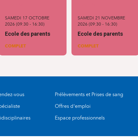
MATERNITÉ
MATERNITÉ
SAMEDI 17 OCTOBRE
SAMEDI 21 NOVEMBRE
2026
(
09:30
-
16:30
)
2026
(
09:30
-
16:30
)
Ecole des parents
Ecole des parents
COMPLET
COMPLET
rendez-vous
Prélèvements et Prises de sang
pécialiste
Offres d’emploi
disciplinaires
Espace professionnels