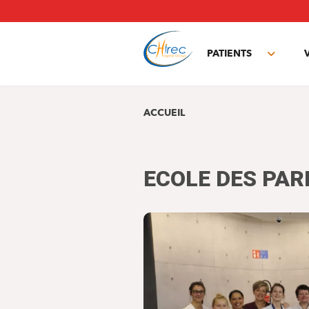
Aller
au
contenu
principal
PATIENTS
Toggle
subme
ACCUEIL
ECOLE DES PA