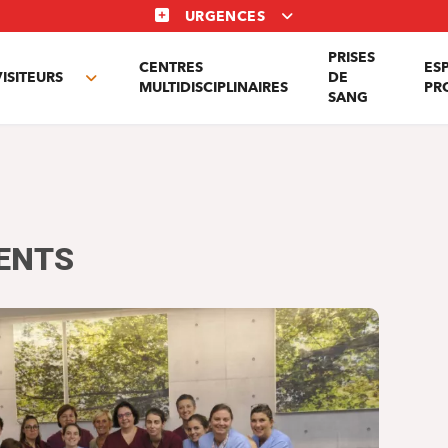
URGENCES
PRISES
CENTRES
ES
VISITEURS
DE
Toggle
MULTIDISCIPLINAIRES
PR
SANG
nu
submenu
RENTS