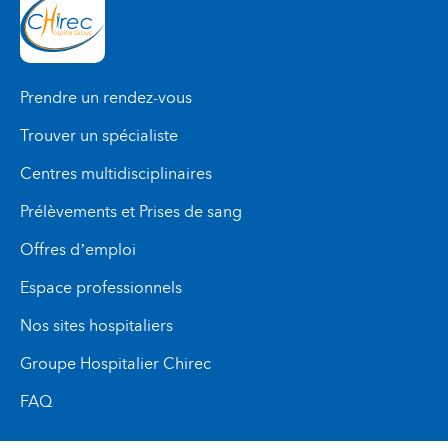
DENOISEUX
Généraliste
MÉDECIN GÉNÉRALISTE
Prendre un rendez-vous
Dr. Jean-Manuel
INFIRMIÈRE CHEFFE
CLOAREC
Trouver un spécialiste
Médecin généraliste
Mme. Laurence MOBIO
Centres multidisciplinaires
Infirmière cheffe
Prélèvements et Prises de sang
INFIRMIÈRE CHEFFE
Offres d’emploi
KINÉSITHÉRAPEUTE
Mme. Clémence
Espace professionnels
MOUSSOUGAN
Mme. Marie-Astrid
Infirmière cheffe
Nos sites hospitaliers
BEECKMANS
Kinésithérapeute
Groupe Hospitalier Chirec
KINÉSITHÉRAPEUTES
FAQ
Mr. Julien BOTTELDOORN