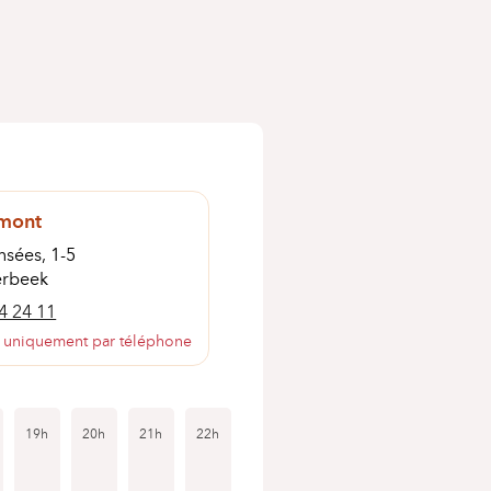
mont
nsées, 1-5
erbeek
4 24 11
 uniquement par téléphone
19h
20h
21h
22h