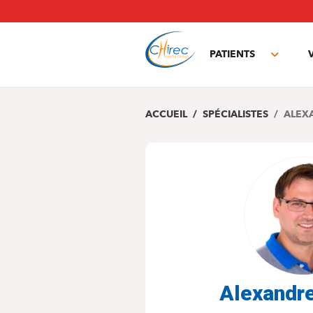
Aller
au
contenu
principal
PATIENTS
Toggle
subme
ACCUEIL
SPÉCIALISTES
ALEX
Alexandr