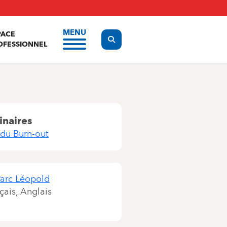
MENU
PACE
Display the search form
OFESSIONNEL
inaires
 du Burn-out
arc Léopold
çais
Anglais