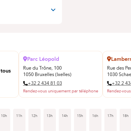
Parc Léopold
Lamber
Rue du Trône, 100
Rue des Pe
 tous
1050 Bruxelles (Ixelles)
1030 Scha
+32 2 434 81 03
+32 2 43
Rendez-vous uniquement par téléphone
Rendez-vous
10h
11h
12h
13h
14h
15h
16h
17h
18h