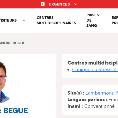
URGENCES
PRISES
CENTRES
ES
VISITEURS
DE
Toggle
MULTIDISCIPLINAIRES
PR
SANG
nu
submenu
ANDRE BEGUE
Centres multidiscipl
Clinique du Stress et
Site(s)
Lambermont
P
Langues parlées
Fran
Inami
Conventionné
e BEGUE