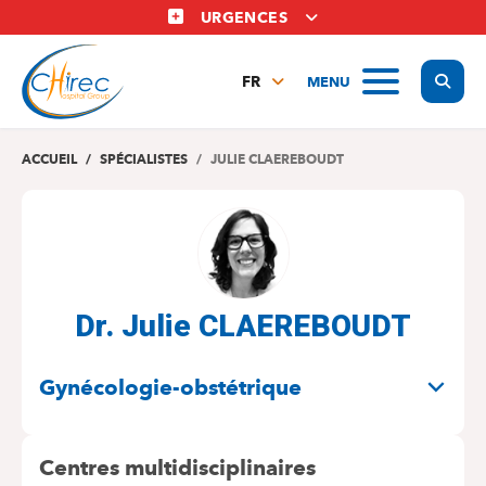
Aller
URGENCES
au
contenu
Display
MENU
principal
FR
NL
EN
ACCUEIL
SPÉCIALISTES
JULIE CLAEREBOUDT
Dr. Julie CLAEREBOUDT
SPÉCIALITÉS
Gynécologie-obstétrique
Centres multidisciplinaires