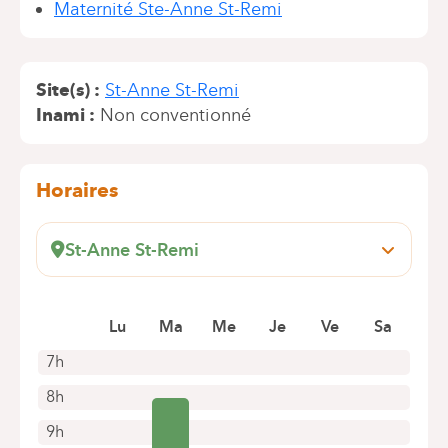
Maternité Ste-Anne St-Remi
Site(s)
St-Anne St-Remi
Inami
Non conventionné
Horaires
St-Anne St-Remi
Boulevard Jules Graindor, 66
1070 Anderlecht
Lu
Ma
Me
Je
Ve
Sa
+32 2 434 37 42
Rendez-vous uniquement par téléphone
7h
8h
9h