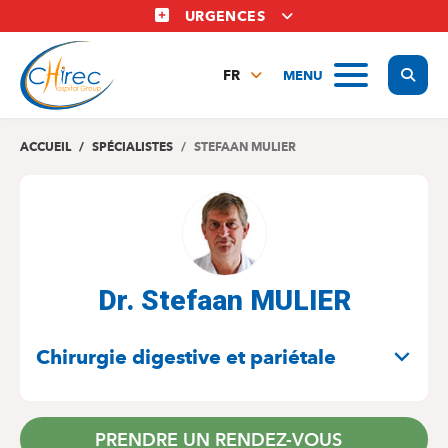
Aller
URGENCES
au
contenu
Display
MENU
principal
FR
NL
EN
ACCUEIL
SPÉCIALISTES
STEFAAN MULIER
Dr. Stefaan MULIER
SPÉCIALITÉS
Chirurgie digestive et pariétale
PRENDRE UN RENDEZ-VOUS