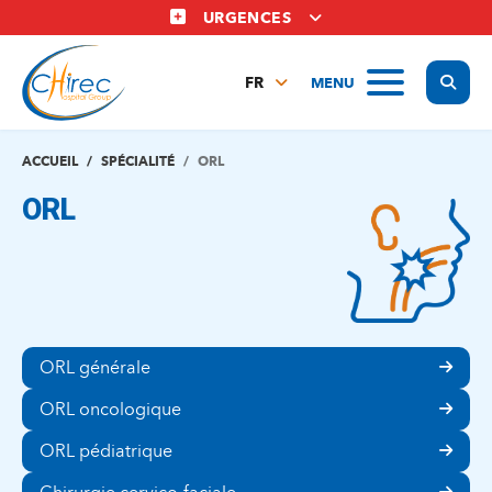
Aller
URGENCES
au
contenu
Display
MENU
principal
FR
NL
EN
ACCUEIL
SPÉCIALITÉ
ORL
ORL
ORL générale
ORL oncologique
ORL pédiatrique