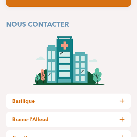
NOUS CONTACTER
Basilique
Pangaert, 37-47
1083 Ganshoren
Braine-l'Alleud
Wayez, 35
BÂTIMENT A