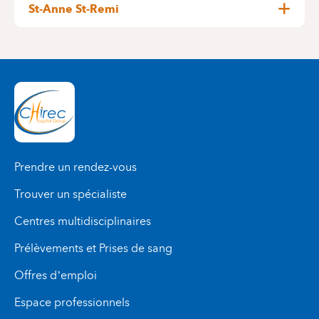
1050 Bruxelles (Ixelles)
St-Anne St-Remi
Jules Graindor, 66
ETAGE 0
1070 Anderlecht
+32 2 434 81 03
ROUTE -1 / 142
+32 2 434 37 75
Prendre un rendez-vous
Trouver un spécialiste
Centres multidisciplinaires
Prélèvements et Prises de sang
Offres d’emploi
Espace professionnels