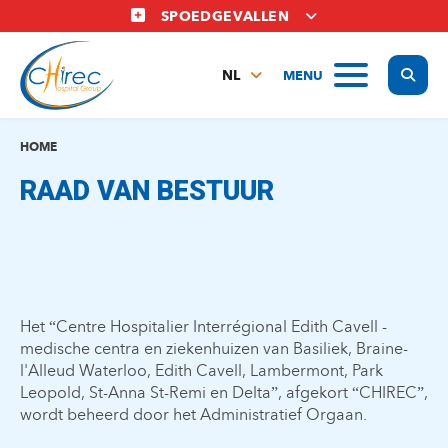
Overslaan
SPOEDGEVALLEN
en
naar
Display
MENU
de
NL
inhoud
FR
gaan
EN
HOME
RAAD VAN BESTUUR
Het “Centre Hospitalier Interrégional Edith Cavell -
medische centra en ziekenhuizen van Basiliek, Braine-
l'Alleud Waterloo, Edith Cavell, Lambermont, Park
Leopold, St-Anna St-Remi en Delta”, afgekort “CHIREC”,
wordt beheerd door het Administratief Orgaan.