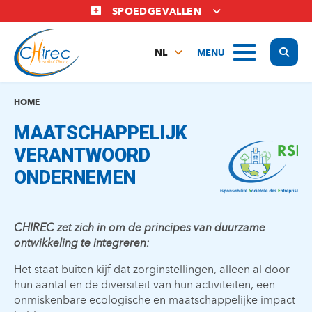
Overslaan
SPOEDGEVALLEN
en
naar
Display
MENU
de
NL
inhoud
FR
gaan
EN
HOME
MAATSCHAPPELIJK
VERANTWOORD
ONDERNEMEN
CHIREC zet zich in om de principes van duurzame
ontwikkeling te integreren:
Het staat buiten kijf dat zorginstellingen, alleen al door
hun aantal en de diversiteit van hun activiteiten, een
onmiskenbare ecologische en maatschappelijke impact