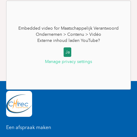
betere wereld voor toekomstige generaties.
Samen kunnen we een positieve impact hebben
op onze gemeenschap en het milieu, en bovenal
de gezondheid en levenskwaliteit van patiënten,
de maatschappij en de planeet garanderen.
Embedded video for Maatschappelijk Verantwoord
Ondernemen > Contenu > Vidéo
DE UITDAGINGEN VAN DUURZAME
Externe inhoud laden
YouTube
?
ONTWIKKELING (IN HET FRANS)
Ja
Manage privacy settings
Embedded video for Maatschappelijk Verantwoord
Ondernemen > Contenu > Accordeon > Autres
contenus
Externe inhoud laden
YouTube
?
Ja
Manage privacy settings
Een afspraak maken