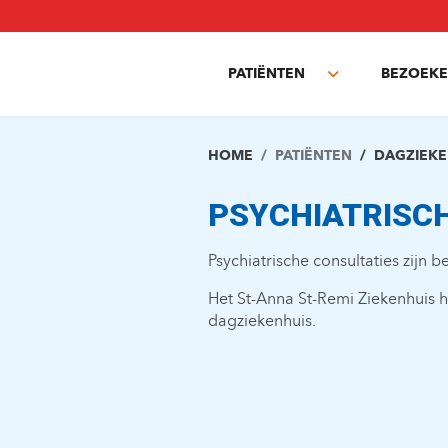
Overslaan
en
naar
PATIËNTEN
BEZOEKE
de
Toggle
inhoud
submenu
gaan
HOME
PATIËNTEN
DAGZIEKE
PSYCHIATRISC
Psychiatrische consultaties zijn 
Het St-Anna St-Remi Ziekenhuis 
dagziekenhuis.