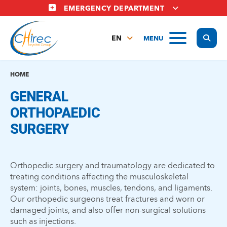
Skip
EMERGENCY DEPARTMENT
to
main
Display
MENU
content
EN
FR
NL
HOME
GENERAL
ORTHOPAEDIC
SURGERY
Orthopedic surgery and traumatology are dedicated to
treating conditions affecting the musculoskeletal
system: joints, bones, muscles, tendons, and ligaments.
Our orthopedic surgeons treat fractures and worn or
damaged joints, and also offer non-surgical solutions
such as injections.