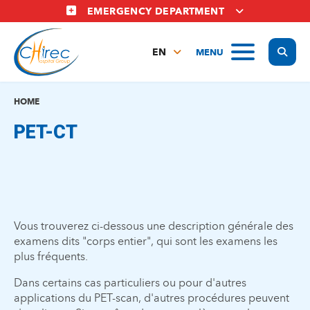
Skip
EMERGENCY DEPARTMENT
to
main
Display
MENU
content
EN
FR
NL
HOME
PET-CT
Vous trouverez ci-dessous une description générale des
examens dits "corps entier", qui sont les examens les
plus fréquents.
Dans certains cas particuliers ou pour d'autres
applications du PET-scan, d'autres procédures peuvent