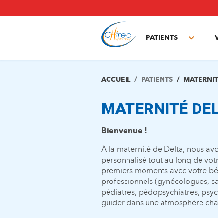
Aller
au
contenu
principal
PATIENTS
Toggle
subme
ACCUEIL
PATIENTS
MATERNI
MATERNITÉ DEL
Bienvenue !
À la maternité de Delta, nous avo
personnalisé tout au long de vot
premiers moments avec votre bé
professionnels (gynécologues, sa
pédiatres, pédopsychiatres, psych
guider dans une atmosphère chal