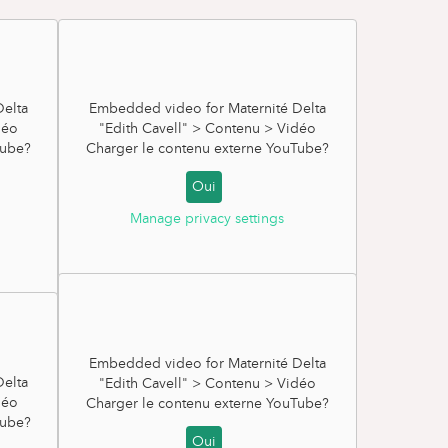
elta
Embedded video for Maternité Delta
déo
"Edith Cavell" > Contenu > Vidéo
ube
?
Charger le contenu externe
YouTube
?
Oui
Manage privacy settings
La version
Embedded video for Maternité Delta
elta
"Edith Cavell" > Contenu > Vidéo
déo
Charger le contenu externe
YouTube
?
ube
?
Oui