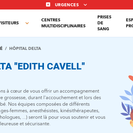
URGENCES
PRISES
CENTRES
ES
VISITEURS
DE
Toggle
MULTIDISCIPLINAIRES
PR
SANG
nu
submenu
TÉ
HÔPITAL DELTA
TA "EDITH CAVELL"
ns à c
œ
ur de vous offrir un accompagnement
re grossesse, durant l'accouchement et lors des
bé. Nos équipes composées de différents
ges-femmes, anesthésistes, kinésithérapeutes,
ologues, ...) seront là pour vous soutenir et vous
eureuse et sécurisante.