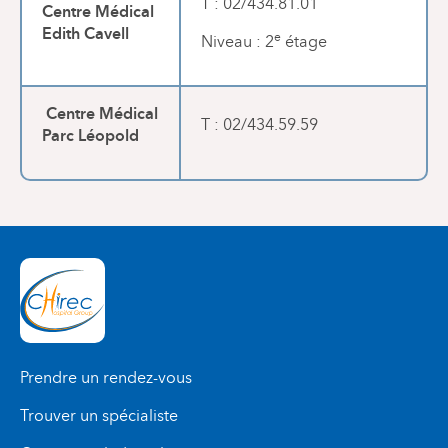
T : 02/434.81.01
Centre Médical
Edith Cavell
e
Niveau : 2
étage
Centre Médical
T : 02/434.59.59
Parc Léopold
Prendre un rendez-vous
Trouver un spécialiste