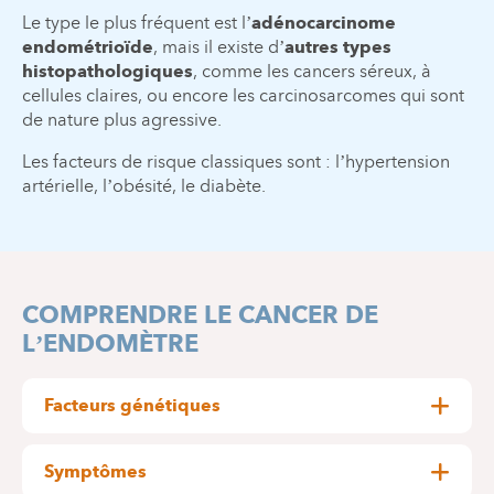
Le type le plus fréquent est l’
adénocarcinome
endométrioïde
, mais il existe d’
autres types
histopathologiques
, comme les cancers séreux, à
cellules claires, ou encore les carcinosarcomes qui sont
de nature plus agressive.
Les facteurs de risque classiques sont : l’hypertension
artérielle, l’obésité, le diabète.
COMPRENDRE LE CANCER DE
L’ENDOMÈTRE
Facteurs génétiques
syndrome de Lynch
Le
est une maladie héréditaire
qui augmente le risque de présenter certains
Symptômes
notamment le cancer de l’endomètre et
cancers,