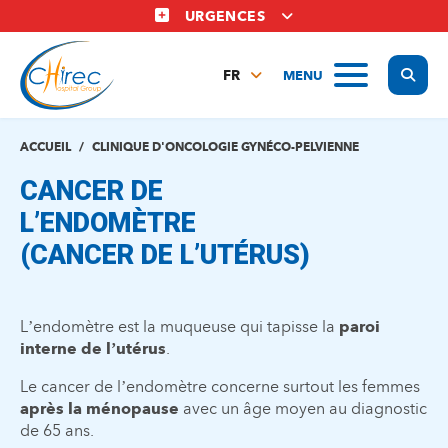
Aller
URGENCES
au
contenu
Display
MENU
principal
FR
NL
EN
ACCUEIL
CLINIQUE D'ONCOLOGIE GYNÉCO-PELVIENNE
CANCER DE
L’ENDOMÈTRE
(CANCER DE L’UTÉRUS)
L’endomètre est la muqueuse qui tapisse la
paroi
interne de l’utérus
.
Le cancer de l’endomètre concerne surtout les femmes
après la ménopause
avec un âge moyen au diagnostic
de 65 ans.