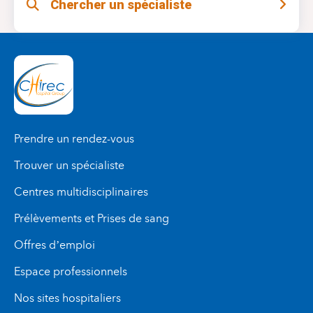
Chercher un spécialiste
situation avant de considérer la chirurgie.
faire la part des choses
chirurgienne de
et de vous
meilleur traitement au meilleur
proposer le
moment
.
Prendre un rendez-vous
Trouver un spécialiste
Centres multidisciplinaires
Prélèvements et Prises de sang
Offres d’emploi
Espace professionnels
Nos sites hospitaliers