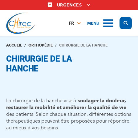
Aller
URGENCES
au
contenu
Display
MENU
principal
FR
NL
EN
ACCUEIL
ORTHOPÉDIE
CHIRURGIE DE LA HANCHE
CHIRURGIE DE LA
HANCHE
La chirurgie de la hanche vise à
soulager la douleur,
restaurer la mobilité et améliorer la qualité de vie
des patients. Selon chaque situation, différentes options
thérapeutiques peuvent être proposées pour répondre
au mieux à vos besoins.