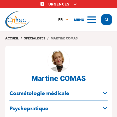
Aller
URGENCES
au
contenu
Display
MENU
principal
FR
NL
EN
ACCUEIL
SPÉCIALISTES
MARTINE COMAS
Martine COMAS
SPÉCIALITÉS
Cosmétologie médicale
Psychopratique