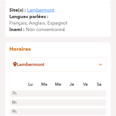
Site(s)
Lambermont
Langues parlées
Français
Anglais
Espagnol
Inami
Non conventionné
Horaires
Lambermont
Pensées, 1-5
1030 Schaerbeek
Lu
Ma
Me
Je
Ve
Sa
+32 2 434 24 11
Rendez-vous uniquement par téléphone
7h
8h
9h