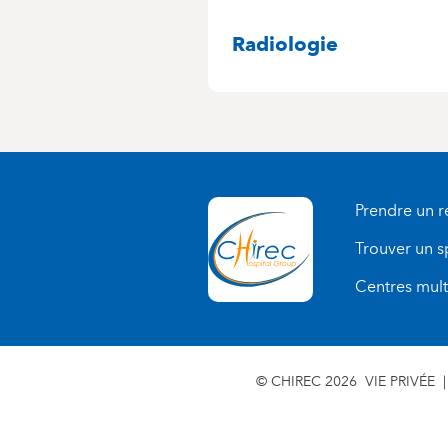
SPÉCIALITÉS
Radiologie
Prendre un 
Trouver un s
Centres multi
© CHIREC 2026
VIE PRIVÉE