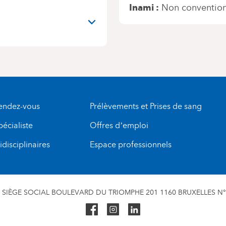
Inami
Non conventio
rendez-vous
Prélèvements et Prises de sang
pécialiste
Offres d’emploi
disciplinaires
Espace professionnels
SIÈGE SOCIAL BOULEVARD DU TRIOMPHE 201 1160 BRUXELLES N° 