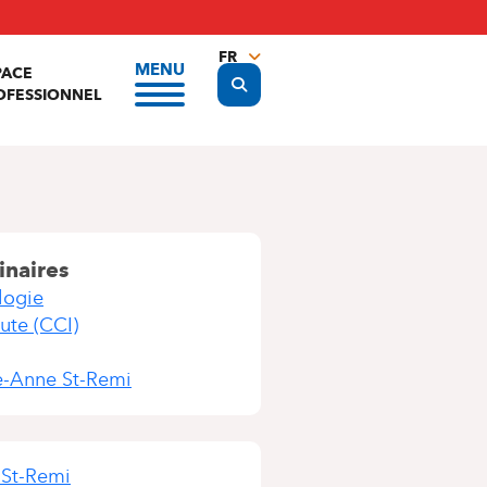
FR
MENU
PACE
Display the search form
NL
OFESSIONNEL
EN
inaires
logie
ute (CCI)
te-Anne St-Remi
 St-Remi