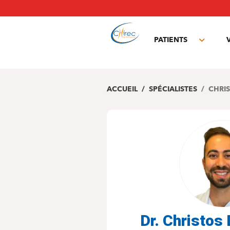
Aller
au
contenu
principal
PATIENTS
Toggle
subme
ACCUEIL
SPÉCIALISTES
CHRIS
Dr. Christo