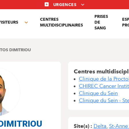
URGENCES
PRISES
CENTRES
ES
VISITEURS
DE
Toggle
MULTIDISCIPLINAIRES
PR
SANG
nu
submenu
TOS DIMITRIOU
Centres multidiscipl
Clinique de la Procto
CHIREC Cancer Instit
Clinique du Sein
Clinique du Sein - S
s DIMITRIOU
Site(s)
Delta
St-Anne