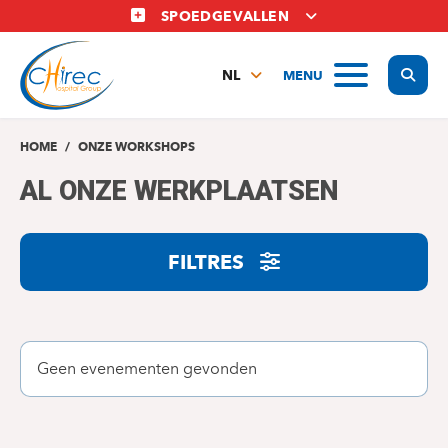
Overslaan
SPOEDGEVALLEN
en
naar
Display
MENU
de
NL
inhoud
FR
gaan
EN
HOME
ONZE WORKSHOPS
AL ONZE WERKPLAATSEN
FILTRES
Geen evenementen gevonden