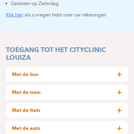
Gesloten op Zaterdag
Klik hier
als u vragen hebt over uw rekeningen.
TOEGANG TOT HET CITYCLINIC
LOUIZA
Met de bus
Halte Vleurgat (ongeveer 200 m - 2 minuten
lopen):
Met de tram
Halte: Vleurgat (ongeveer 200 meter – 2 minuten
MIVB - Lijn 38: Centraal Station ↔ Helden
lopen)
MIVB - Lijn 60: Ukkel Calevoet ↔ Ambiorix
Met de fiets
MIVB - Lijn 71: Delta ↔ De Brouckere
De fietsroutes 5, 6 en 12 lopen langs het einde van
MIVB - Lijn 8: Roodebeeck ↔ Poelaert
de Magistratstraat.
MIVB - Lijn 93: Legrand ↔ Stade
Met de auto