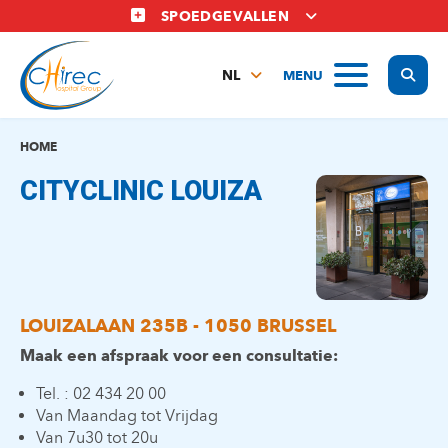
Overslaan
SPOEDGEVALLEN
en
naar
Display
MENU
de
NL
inhoud
FR
gaan
EN
HOME
CITYCLINIC LOUIZA
LOUIZALAAN 235B - 1050 BRUSSEL
Maak een afspraak voor een consultatie:
Tel. : 02 434 20 00
Van Maandag tot Vrijdag
Van 7u30 tot 20u