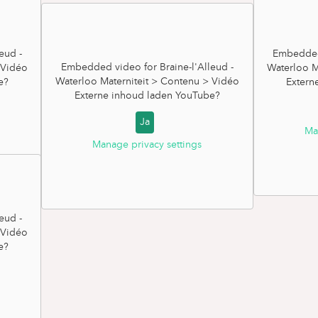
eud -
Embedded 
Embedded video for Braine-l'Alleud -
 Vidéo
Waterloo M
Waterloo Materniteit > Contenu > Vidéo
e
?
Extern
Externe inhoud laden
YouTube
?
Ja
Ma
Manage privacy settings
eud -
 Vidéo
e
?