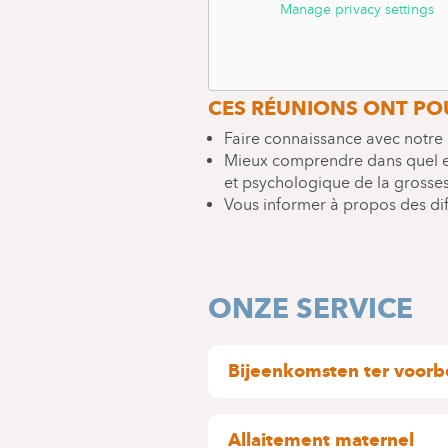
Manage privacy settings
RÉUNIONS DE PR
NAISSANCE
CES RÉUNIONS ONT POU
Faire connaissance avec notre 
Mieux comprendre dans quel 
et psychologique de la grosses
Vous informer à propos des dif
ONZE SERVICE
Bijeenkomsten ter voorb
Het doel van deze bijeenkomst
Allaitement maternel
Onze kraamafdeling te lere