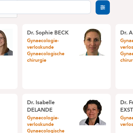
Dr. Sophie BECK
Dr. 
Gynaecologie-
Gynae
verloskunde
verlo
Gynaecologische
Gynae
chirurgie
chiru
Dr. Isabelle
Dr. F
DELANDE
EXST
Gynaecologie-
Gynae
verloskunde
verlo
Gynaecologische