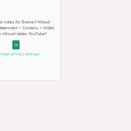
video for Braine-l'Alleud -
aterniteit > Contenu > Vidéo
e inhoud laden
YouTube
?
Ja
nage privacy settings