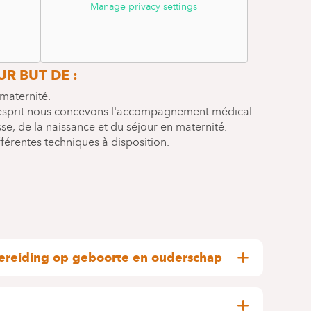
Manage privacy settings
ÉPARATION À LA
R BUT DE :
maternité.
esprit nous concevons l'accompagnement médical
se, de la naissance et du séjour en maternité.
férentes techniques à disposition.
ereiding op geboorte en ouderschap
en is om :
n kennen,