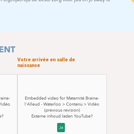
LENT
Votre arrivée en salle de
naissance
aine-
Embedded video for Maternité Braine-
 Vidéo
l'Alleud - Waterloo > Contenu > Vidéo
(previous revision)
e
?
Externe inhoud laden
YouTube
?
Ja