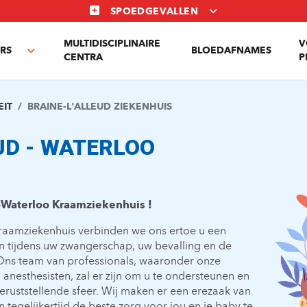
SPOEDGEVALLEN
MULTIDISCIPLINAIRE
V
RS
BLOEDAFNAMES
Toggle
CENTRA
P
submenu
EIT
BRAINE-L'ALLEUD ZIEKENHUIS
UD - WATERLOO
-Waterloo Kraamziekenhuis !
 Kraamziekenhuis verbinden we ons ertoe u een
n tijdens uw zwangerschap, uw bevalling en de
ns team van professionals, waaronder onze
nesthesisten, zal er zijn om u te ondersteunen en
ruststellende sfeer. Wij maken er een erezaak van
tegelijkertijd de beste zorg voor jou en je baby te