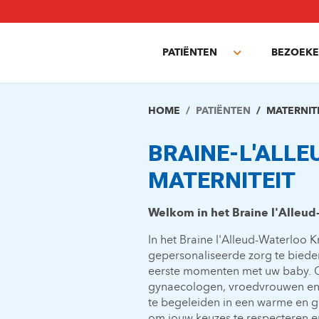
Overslaan
en
naar
PATIËNTEN
BEZOEKE
de
Toggle
inhoud
submenu
gaan
HOME
PATIËNTEN
MATERNIT
BRAINE-L'ALLE
MATERNITEIT
Welkom in het Braine l'Alleud
In het Braine l'Alleud-Waterloo
gepersonaliseerde zorg te biede
eerste momenten met uw baby. O
gynaecologen, vroedvrouwen en a
te begeleiden in een warme en ge
om jouw keuzes te respecteren en 