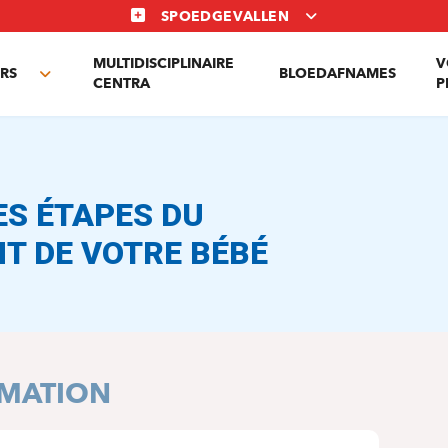
SPOEDGEVALLEN
MULTIDISCIPLINAIRE
V
RS
BLOEDAFNAMES
Toggle
CENTRA
P
submenu
ES ÉTAPES DU
T DE VOTRE BÉBÉ
RMATION