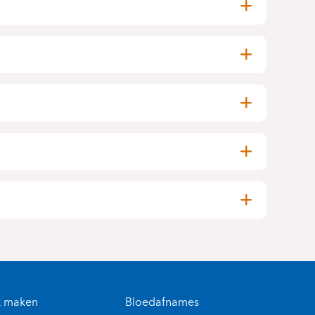
UER AVEC SON BÉBÉ
ON BÉBÉ
rentes
 votre
ON BÉBÉ
> Autres
rentes
ube
?
 votre
> Autres
rentes
ube
?
s
 votre
ON ENFANT
> Autres
rentes
ube
?
s
 votre
> Autres
 SON BÉBÉ
k maken
Bloedafnames
rentes
ube
?
s