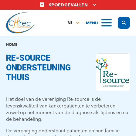
Overslaan
SPOEDGEVALLEN
en
naar
Display
MENU
de
NL
inhoud
FR
gaan
EN
HOME
RE-SOURCE
ONDERSTEUNING
THUIS
Het doel van de vereniging Re-source is de
levenskwaliteit van kankerpatiënten te verbeteren,
zowel op het moment van de diagnose als tijdens en na
de behandeling.
De vereniging ondersteunt patiënten en hun familie