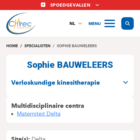
Overslaan
SPOEDGEVALLEN
en
naar
Display
MENU
de
NL
inhoud
FR
gaan
EN
HOME
SPECIALISTEN
SOPHIE BAUWELEERS
Sophie BAUWELEERS
SPECIALITEITEN
Verloskundige kinesitherapie
Multidisciplinaire centra
Materniteit Delta
Site(s)
Delta