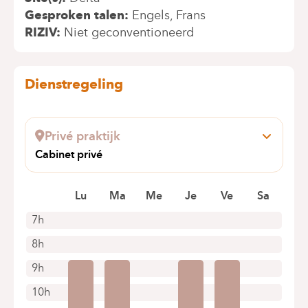
Gesproken talen
Engels
Frans
RIZIV
Niet geconventioneerd
Dienstregeling
Privé praktijk
Cabinet privé
Rue Gray 220
1050 Ixelles
Lu
Ma
Me
Je
Ve
Sa
+32 475 61 15 73
7h
Alleen telefonische afspraken
8h
9h
10h