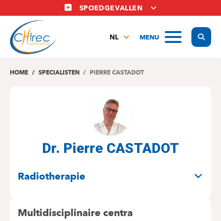
Overslaan
SPOEDGEVALLEN
en
naar
Display
MENU
de
NL
inhoud
FR
gaan
EN
HOME
SPECIALISTEN
PIERRE CASTADOT
Dr. Pierre CASTADOT
SPECIALITEITEN
Radiotherapie
Multidisciplinaire centra