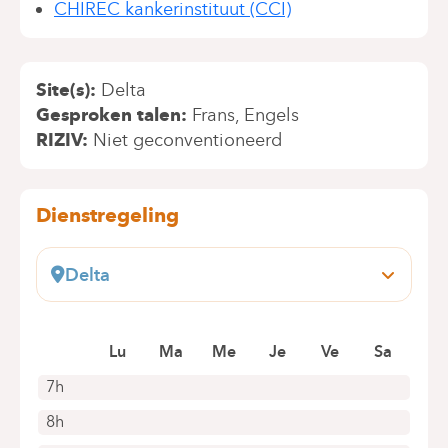
CHIREC kankerinstituut (CCI)
Site(s)
Delta
Gesproken talen
Frans
Engels
RIZIV
Niet geconventioneerd
Dienstregeling
Delta
Boulevard du Triomphe, 201
1160 Bruxelles (Auderghem)
Lu
Ma
Me
Je
Ve
Sa
+32 2 434 87 60
Alleen telefonische afspraken
7h
8h