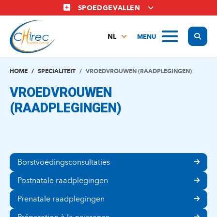
Overslaan
SPOEDGEVALLEN
en
naar
Display
MENU
de
NL
inhoud
FR
gaan
EN
HOME
SPECIALITEIT
VROEDVROUWEN (RAADPLEGINGEN)
VROEDVROUWEN
(RAADPLEGINGEN)
Borstvoedingsconsultaties
Postnatale raadplegingen
Prenatale raadplegingen