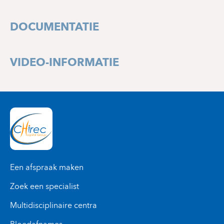
Boulevard Jules Graindor, 66
VLOER 1
1070 Anderlecht
+32 2 434 81 03
DOCUMENTATIE
WEG 38
+32 2 434 37 42
VIDEO-INFORMATIE
Een afspraak maken
Zoek een specialist
Multidisciplinaire centra