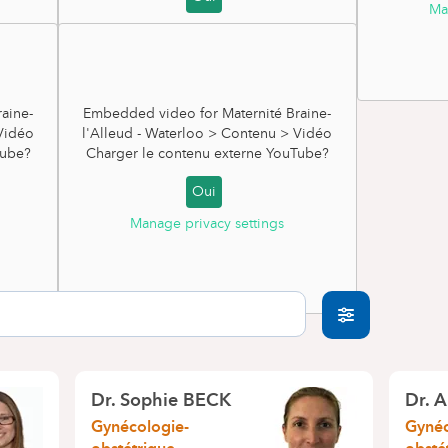
Ma
Manage privacy settings
aine-
Embedded video for Maternité Braine-
 Vidéo
l'Alleud - Waterloo > Contenu > Vidéo
ube
?
Charger le contenu externe
YouTube
?
Oui
Manage privacy settings
Dr. Sophie BECK
Dr. 
Gynécologie-
Gynéc