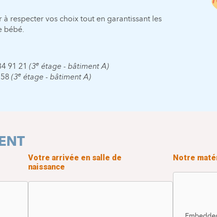
à respecter vos choix tout en garantissant les
re bébé.
e
34 91 21
(3
étage - bâtiment A)
e
4 58
(3
étage - bâtiment A)
LENT
Votre arrivée en salle de
Notre maté
naissance
Embedded 