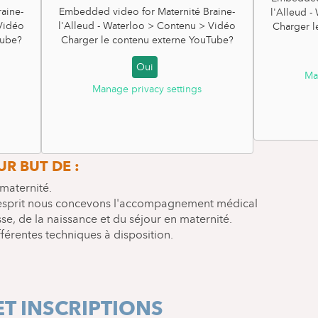
aine-
Embedded video for Maternité Braine-
l'Alleud 
 Vidéo
l'Alleud - Waterloo > Contenu > Vidéo
Charger l
ube
?
Charger le contenu externe
YouTube
?
Oui
Ma
Manage privacy settings
ÉPARATION À LA
R BUT DE :
maternité.
esprit nous concevons l'accompagnement médical
se, de la naissance et du séjour en maternité.
férentes techniques à disposition.
T INSCRIPTIONS