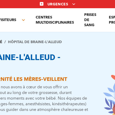
URGENCES
PRISES
CENTRES
ES
VISITEURS
DE
Toggle
MULTIDISCIPLINAIRES
PR
SANG
nu
submenu
TÉ
HÔPITAL DE BRAINE-L'ALLEUD
INE-L'ALLEUD -
NITÉ LES MÈRES-VEILLENT
, nous avons à c
œ
ur de vous offrir un
ut au long de votre grossesse, durant
iers moments avec votre bébé. Nos équipes de
ges-femmes, anesthésistes, kinésithérapeutes)
vous guider dans une atmosphère chaleureuse et