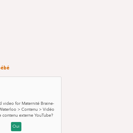
bébé
video for Maternité Braine-
- Waterloo > Contenu > Vidéo
e contenu externe
YouTube
?
Oui