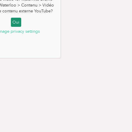
- Waterloo > Contenu > Vidéo
e contenu externe
YouTube
?
Oui
nage privacy settings