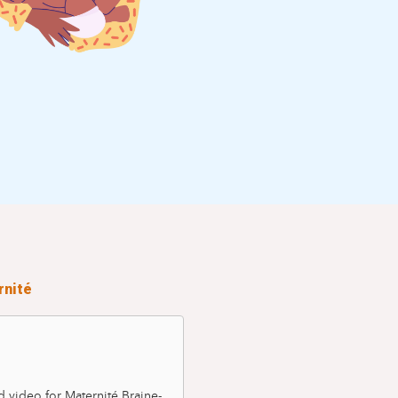
rnité
video for Maternité Braine-