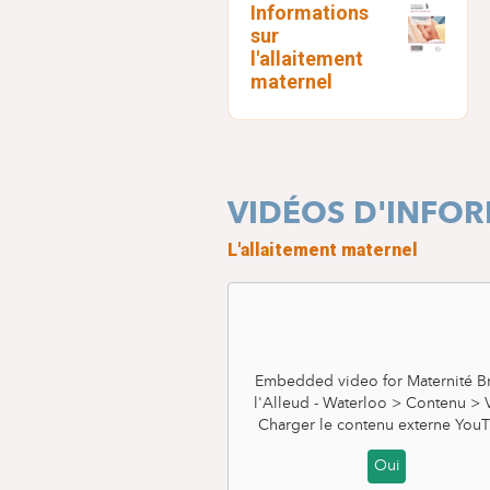
Informations
Manage privacy setting
sur
l'allaitement
maternel
VIDÉOS D'INFO
L'allaitement maternel
Embedded video for Maternité Br
l'Alleud - Waterloo > Contenu >
Charger le contenu externe
YouT
Oui
La visite du pédiatre