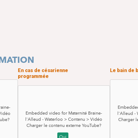
s
RMATION
En cas de césarienne
Le bain de 
programmée
aine-
Embedded 
Embedded video for Maternité Braine-
 Vidéo
l'Alleud 
l'Alleud - Waterloo > Contenu > Vidéo
ube
?
Charger l
Charger le contenu externe
YouTube
?
La péridurale
Oui