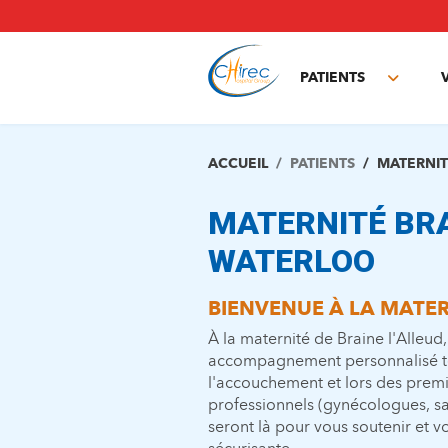
Aller
au
contenu
principal
PATIENTS
Toggle
subme
ACCUEIL
PATIENTS
MATERNI
MATERNITÉ BRA
WATERLOO
BIENVENUE À LA MATER
À la maternité de Braine l'Alleud
accompagnement personnalisé to
l'accouchement et lors des prem
professionnels (gynécologues, sa
seront là pour vous soutenir et 