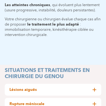
Les atteintes chroniques
, qui évoluent plus lentement
(usure progressive, instabilité, douleurs persistantes).
Votre chirurgienne ou chirurgien évalue chaque cas afin
de proposer
le traitement le plus adapté
:
immobilisation temporaire, kinésithérapie ciblée ou
intervention chirurgicale.
SITUATIONS ET TRAITEMENTS EN
CHIRURGIE DU GENOU
Lésions aiguës
Fractures, ruptures de l’appareil extenseur, lésions
méniscales ou ligamentaires… Chaque blessure
Rupture méniscale