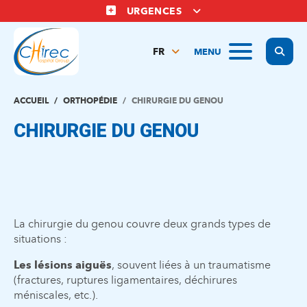
Aller
URGENCES
au
contenu
Display
MENU
principal
FR
NL
EN
ACCUEIL
ORTHOPÉDIE
CHIRURGIE DU GENOU
CHIRURGIE DU GENOU
La chirurgie du genou couvre deux grands types de
situations :
Les lésions aiguës
, souvent liées à un traumatisme
(fractures, ruptures ligamentaires, déchirures
méniscales, etc.).