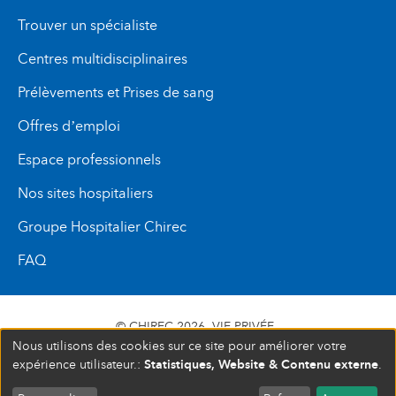
Trouver un spécialiste
Centres multidisciplinaires
Prélèvements et Prises de sang
Offres d’emploi
Espace professionnels
Nos sites hospitaliers
Groupe Hospitalier Chirec
FAQ
© CHIREC 2026
VIE PRIVÉE
Nous utilisons des cookies sur ce site pour améliorer votre
SIÈGE SOCIAL BOULEVARD DU TRIOMPHE 201 1160
Statistiques, Website & Contenu externe
expérience utilisateur.:
.
BRUXELLES N° D’ENTREPRISE : 472 937 059