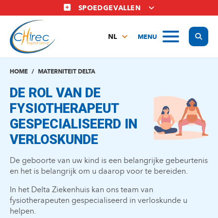
Overslaan
SPOEDGEVALLEN
en
naar
Display
MENU
de
NL
inhoud
FR
gaan
EN
HOME
MATERNITEIT DELTA
DE ROL VAN DE
FYSIOTHERAPEUT
GESPECIALISEERD IN
VERLOSKUNDE
De geboorte van uw kind is een belangrijke gebeurtenis
en het is belangrijk om u daarop voor te bereiden.
In het Delta Ziekenhuis kan ons team van
fysiotherapeuten gespecialiseerd in verloskunde u
helpen.