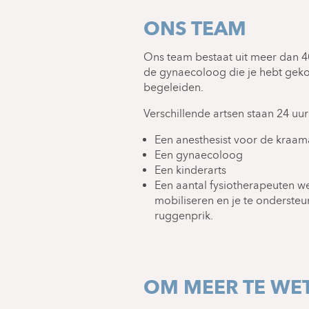
standaard kamerfaciliteiten.
ONS TEAM
Het idee is om te kunnen beval
fysiologie, met behoud van de 
Ons team bestaat uit meer dan 
onder begeleiding van hetzel
de gynaecoloog die je hebt geko
begeleiden.
Verschillende artsen staan 24 uur
Een anesthesist voor de kraam
Een gynaecoloog
Een kinderarts
Een aantal fysiotherapeuten w
mobiliseren en je te ondersteun
ruggenprik.
OM MEER TE WE