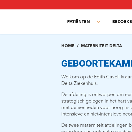
Overslaan
en
naar
PATIËNTEN
BEZOEKE
de
Toggle
inhoud
submenu
gaan
HOME
MATERNITEIT DELTA
GEBOORTEKAM
Welkom op de Edith Cavell kraa
Delta Ziekenhuis.
De afdeling is ontworpen om een
strategisch gelegen in het hart v
met de eenheden voor hoog-ris
intensieve en niet-intensieve ne
De twee materniteit afdelingen b
waardoor een optimale nabijhei