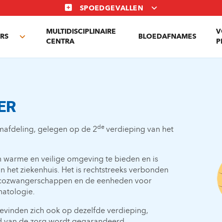
SPOEDGEVALLEN
MULTIDISCIPLINAIRE
V
RS
BLOEDAFNAMES
Toggle
CENTRA
P
submenu
ER
de
mafdeling, gelegen op de 2
verdieping van het
 warme en veilige omgeving te bieden en is
an het ziekenhuis. Het is rechtstreeks verbonden
icozwangerschappen en de eenheden voor
onatologie.
evinden zich ook op dezelfde verdieping,
d van de zorg wordt gegarandeerd.