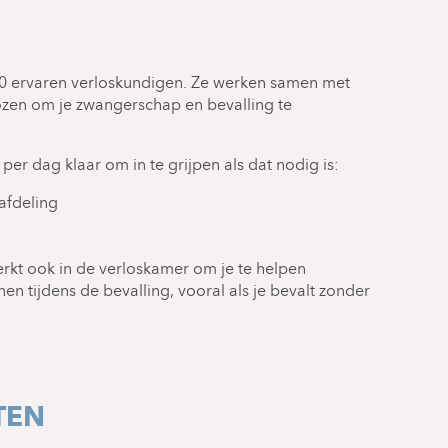
len “alsof je thuis bent”, met voorkeur voor
veiligheid die in het ziekenhuis beschikbaar is en
40 ervaren verloskundigen. Ze werken samen met
fde team.
zen om je zwangerschap en bevalling te
 per dag klaar om in te grijpen als dat nodig is:
afdeling
erkt ook in de verloskamer om je te helpen
en tijdens de bevalling, vooral als je bevalt zonder
TEN