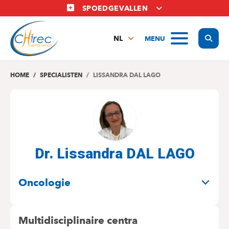
Overslaan
SPOEDGEVALLEN
en
naar
Display
MENU
de
NL
inhoud
FR
gaan
EN
HOME
SPECIALISTEN
LISSANDRA DAL LAGO
Dr. Lissandra DAL LAGO
SPECIALITEITEN
Oncologie
Multidisciplinaire centra