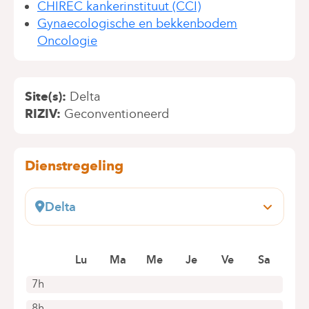
CHIREC kankerinstituut (CCI)
Gynaecologische en bekkenbodem
Oncologie
Site(s)
Delta
RIZIV
Geconventioneerd
Dienstregeling
Delta
Boulevard du Triomphe, 201
1160 Bruxelles (Auderghem)
Lu
Ma
Me
Je
Ve
Sa
+32 2 434 81 17
Alleen telefonische afspraken
7h
8h