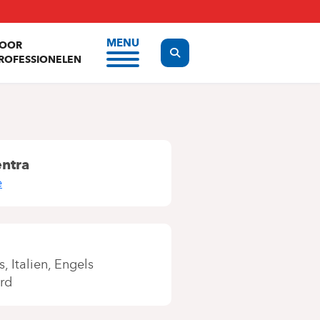
MENU
OOR
Display the search form
ROFESSIONELEN
entra
e
s
Italien
Engels
rd