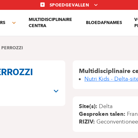
SPOEDGEVALLEN
MULTIDISCIPLINAIRE
V
RS
BLOEDAFNAMES
Toggle
CENTRA
P
submenu
A PERROZZI
PERROZZI
Multidisciplinaire c
Nutri Kids - Delta-sit
N
Site(s)
Delta
Gesproken talen
Fran
RIZIV
Geconventionee