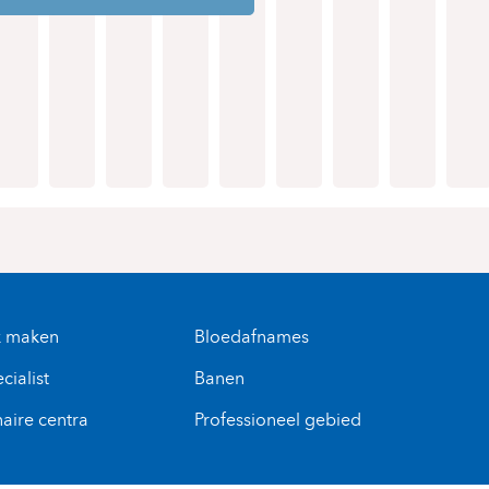
k maken
Bloedafnames
cialist
Banen
naire centra
Professioneel gebied