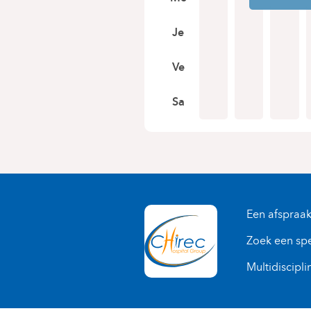
Je
Ve
Sa
Een afspraa
Zoek een spe
Multidiscipli