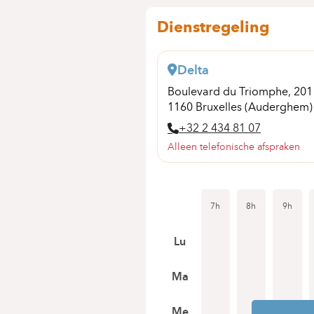
Dienstregeling
Delta
Boulevard du Triomphe, 20
1160 Bruxelles (Auderghem)
+32 2 434 81 07
Alleen telefonische afspraken
7h
8h
9h
Lu
Ma
Me