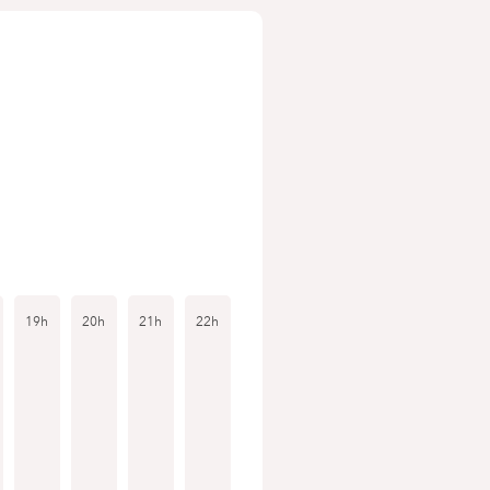
19h
20h
21h
22h