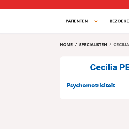
Overslaan
en
naar
PATIËNTEN
BEZOEKE
de
Toggle
inhoud
submenu
gaan
HOME
SPECIALISTEN
CECILI
Cecilia 
SPECIALITEITE
Psychomotriciteit