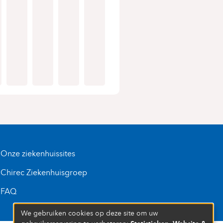
Onze ziekenhuissites
Chirec Ziekenhuisgroep
FAQ
We gebruiken cookies op deze site om uw