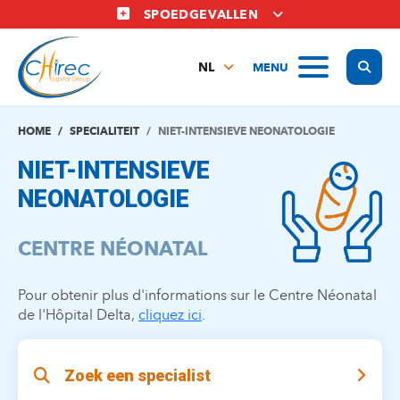
Overslaan
SPOEDGEVALLEN
en
naar
Display
MENU
de
NL
inhoud
FR
gaan
EN
HOME
SPECIALITEIT
NIET-INTENSIEVE NEONATOLOGIE
NIET-INTENSIEVE
NEONATOLOGIE
CENTRE NÉONATAL
Pour obtenir plus d'informations sur le Centre Néonatal
de l'Hôpital Delta,
cliquez ici
.
Zoek een specialist